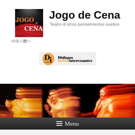
Jogo de Cena
Teatro & otros pensamientos sueltos
E-mail
Instagram
Link
LinkedIn
Link
Menu