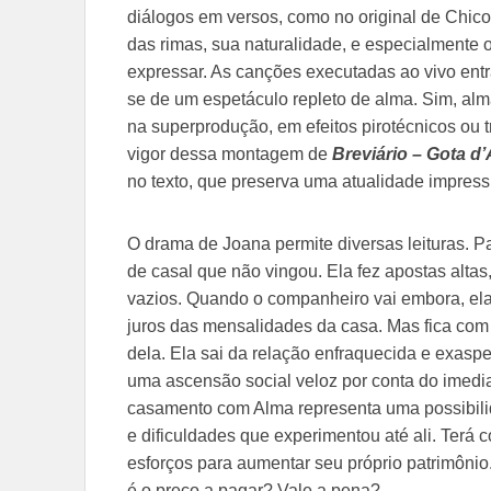
diálogos em versos, como no original de Chico
das rimas, sua naturalidade, e especialmente 
expressar. As canções executadas ao vivo ent
se de um espetáculo repleto de alma. Sim, al
na superprodução, em efeitos pirotécnicos ou tri
vigor dessa montagem de
Breviário – Gota d
no texto, que preserva uma atualidade impress
O drama de Joana permite diversas leituras. P
de casal que não vingou. Ela fez apostas altas,
vazios. Quando o companheiro vai embora, ela
juros das mensalidades da casa. Mas fica co
dela. Ela sai da relação enfraquecida e exaspe
uma ascensão social veloz por conta do imed
casamento com Alma representa uma possibilid
e dificuldades que experimentou até ali. Ter
esforços para aumentar seu próprio patrimôni
é o preço a pagar? Vale a pena?