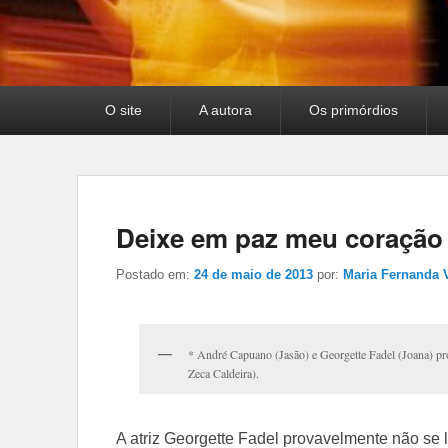
Menu
O site
A autora
Os primórdios
principal
Deixe em paz meu coração
Postado em:
24 de maio de 2013
por:
Maria Fernanda
* André Capuano (Jasão) e Georgette Fadel (Joana) prot
Zeca Caldeira).
A atriz Georgette Fadel provavelmente não se