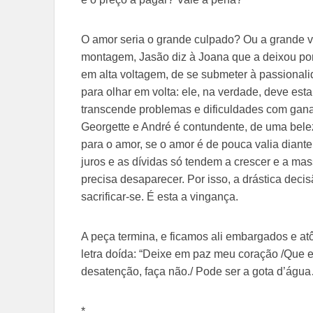
O amor seria o grande culpado? Ou a grande 
montagem, Jasão diz à Joana que a deixou por
em alta voltagem, de se submeter à passionalid
para olhar em volta: ele, na verdade, deve es
transcende problemas e dificuldades com gana
Georgette e André é contundente, de uma bele
para o amor, se o amor é de pouca valia diant
juros e as dívidas só tendem a crescer e a ma
precisa desaparecer. Por isso, a drástica decisã
sacrificar-se. É esta a vingança.
A peça termina, e ficamos ali embargados e a
letra doída: “Deixe em paz meu coração /Que e
desatenção, faça não./ Pode ser a gota d’águ
*