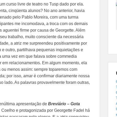
um curso livre de teatro no Tusp dado por ela.
nta, cinqüenta alunos? No ano anterior, havia
rdenado pelo Pablo Moreira, com uma turma
cipantes me incomodava, a troca com os demais
as aguentei firme por causa de Georgette. Além
 seu trabalho, muito consciente da necessária
idade, a atriz me surpreendeu positivamente por
o e outro, partilhava pequenas inquietações e
ia uma vez em que falava sobre commedia
parar em relacionamentos. Em algum momento, ela
ais ou menos assim: sempre toparemos com
da; por isso, amar é confirmar diariamente nossa
o lado. As palavras provavelmente foram outras,
penúltima apresentação de
Breviário – Gota
n Coelho e protagonizada por Georgette Fadel há
tistas passaram pelo elenco. E a atriz conquistou