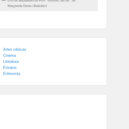
Live de lançamento do livro "Destruir, diz ela", de
Marguerite Duras (Relicário)
Artes cênicas
Cinema
Literatura
Ensaios
Entrevista