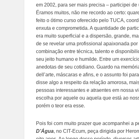
em 2002, para ser mais precisa – participei de 
Éramos muitos, não me recordo ao certo: quare
feito o ótimo curso oferecido pelo TUCA, coo
enxuta e comprometida. A quantidade de parti
era muito superficial e a dispersão, grande, m
de se revelar uma profissional apaixonada por
combinação entre técnica, talento e disponibil
seu jeito humano e humilde. Entre um exercíci
anedotas de seu cotidiano. Guardo na memór
dell’arte, máscaras e afins, e o assunto foi 
disse algo a respeito da relação amorosa, m
pessoas interessantes e atraentes em nossa vi
escolha por aquele ou aquela que está ao noss
porém o teor era esse.
Pois foi com muito prazer que acompanhei a 
D’Água
, no CIT-Ecum, peça dirigida por Hero
oito anos. Ao longo desse período, diversos ar