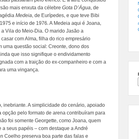
rsão mais enxuta da célebre
Gota D’Água
, de
ragédia
Medeia
, de Eurípedes, e que teve Bibi
 1975 e início de 1976. A Medeia aqui é Joana,
 a Vila do Meio-Dia. O marido Jasão a
 casar com Alma, filha do rico empresário
m uma questão social: Creonte, dono dos
 ainda que isso signifique o endividamento
ignada com a traição do ex-companheiro e com a
ara uma vingança.
, inebriante. A simplicidade do cenário, apoiado
 opção pelo formato de arena contribuíram para
 não foi somente Georgette, como Joana, quem
gue a seus papéis – com destaque a André
 Coelho preserva boa parte das falas e