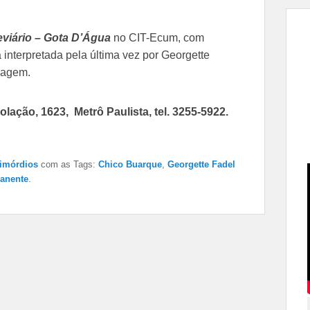
eviário – Gota D’Água
no CIT-Ecum, com
nterpretada pela última vez por Georgette
nagem.
ação, 1623, Metrô Paulista, tel. 3255-5922.
imórdios
com as Tags:
Chico Buarque
,
Georgette Fadel
anente
.