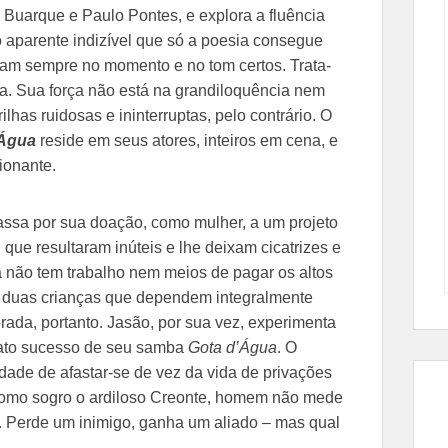
 Buarque e Paulo Pontes, e explora a fluência
o aparente indizível que só a poesia consegue
ram sempre no momento e no tom certos. Trata-
ma. Sua força não está na grandiloquência nem
lhas ruidosas e ininterruptas, pelo contrário. O
’Água
reside em seus atores, inteiros em cena, e
ionante.
assa por sua doação, como mulher, a um projeto
 que resultaram inúteis e lhe deixam cicatrizes e
 não tem trabalho nem meios de pagar os altos
m duas crianças que dependem integralmente
rada, portanto. Jasão, por sua vez, experimenta
iato sucesso de seu samba
Gota d’Água
. O
ade de afastar-se de vez da vida de privações
á como sogro o ardiloso Creonte, homem não mede
o. Perde um inimigo, ganha um aliado – mas qual