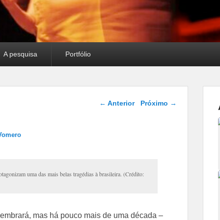
A pesquisa
Portfólio
Navegação das
←
Anterior
Próximo
→
postagens
 Vomero
agonizam uma das mais belas tragédias à brasileira. (Crédito:
 lembrará, mas há pouco mais de uma década –