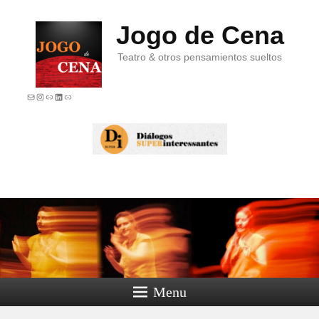
Jogo de Cena
Teatro & otros pensamientos sueltos
E-mail
Instagram
Link
LinkedIn
Link
Menu