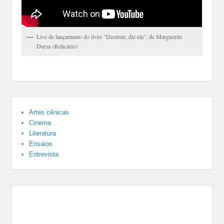
Live de lançamento do livro "Destruir, diz ela", de Marguerite
Duras (Relicário)
Artes cênicas
Cinema
Literatura
Ensaios
Entrevista