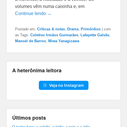
volumes vêm numa caixinha e, em
Continue lendo →
Postado em:
Críticas & notas
,
Drama
,
Primórdios
|
com
as Tags:
Coletivo Irmãos Guimarães
,
Lafayette Galvão
,
Manoel de Barros
,
Miwa Yanagizawa
A heterônima leitora
Veja no Instagram
Últimos posts
O teatro furou o asfalto, o tédio, o nojo e o ódio