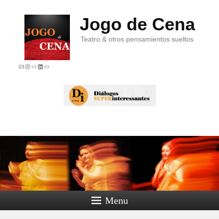
Jogo de Cena
Teatro & otros pensamientos sueltos
E-mail
Instagram
Link
LinkedIn
Link
Menu