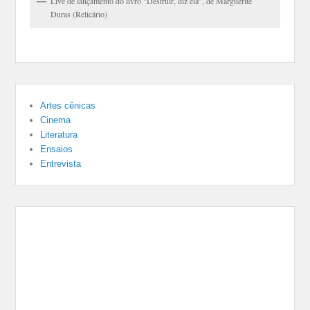
Live de lançamento do livro "Destruir, diz ela", de Marguerite
Duras (Relicário)
Artes cênicas
Cinema
Literatura
Ensaios
Entrevista