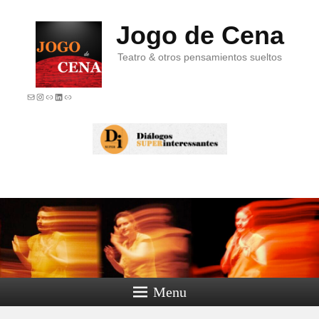
Jogo de Cena
Teatro & otros pensamientos sueltos
E-mail
Instagram
Link
LinkedIn
Link
Menu